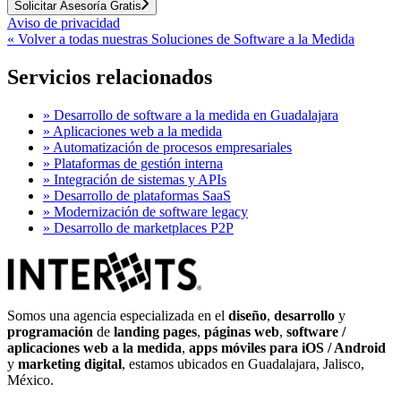
Solicitar Asesoría Gratis
Aviso de privacidad
«
Volver a todas nuestras Soluciones de Software a la Medida
Servicios
relacionados
»
Desarrollo de software a la medida en Guadalajara
»
Aplicaciones web a la medida
»
Automatización de procesos empresariales
»
Plataformas de gestión interna
»
Integración de sistemas y APIs
»
Desarrollo de plataformas SaaS
»
Modernización de software legacy
»
Desarrollo de marketplaces P2P
Somos una agencia especializada en el
diseño
,
desarrollo
y
programación
de
landing pages
,
páginas web
,
software /
aplicaciones web a la medida
,
apps móviles para iOS / Android
y
marketing digital
, estamos ubicados en Guadalajara, Jalisco,
México.