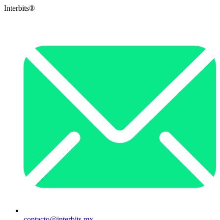
Interbits®
contacto@interbits.mx